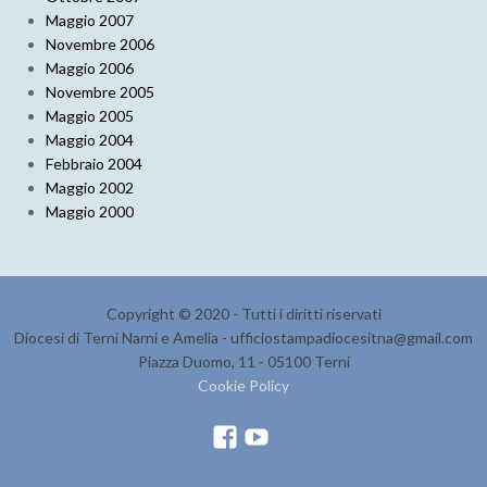
Maggio 2007
Novembre 2006
Maggio 2006
Novembre 2005
Maggio 2005
Maggio 2004
Febbraio 2004
Maggio 2002
Maggio 2000
Copyright © 2020 - Tutti i diritti riservati
Diocesi di Terni Narni e Amelia - ufficiostampadiocesitna@gmail.com
Piazza Duomo, 11 - 05100 Terni
Cookie Policy
F
Y