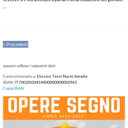
…
P
«
Precedenti
o
s
oppure utilizza i seguenti dati:
t
N
Conto intestato a:
Diocesi Terni Narni Amelia
a
IBAN:
IT70Q0503414400000000002961
v
Copia IBAN
i
g
a
t
i