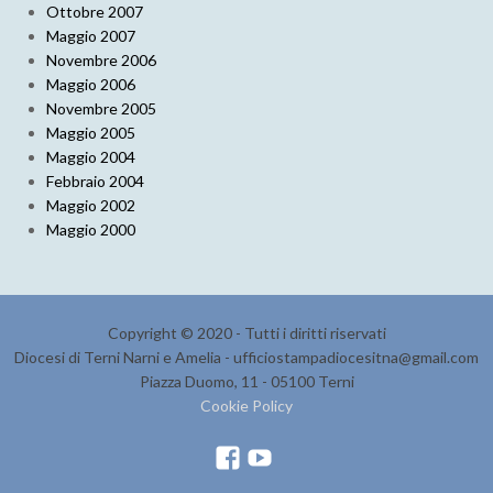
Ottobre 2007
Maggio 2007
Novembre 2006
Maggio 2006
Novembre 2005
Maggio 2005
Maggio 2004
Febbraio 2004
Maggio 2002
Maggio 2000
Copyright © 2020 - Tutti i diritti riservati
Diocesi di Terni Narni e Amelia - ufficiostampadiocesitna@gmail.com
Piazza Duomo, 11 - 05100 Terni
Cookie Policy
F
Y