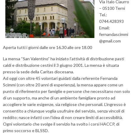
Via Italo Ciaurro
– 05100 Terni
Tel.:
0744.428393
Email:
fernandascimmi
@gmail.com
Aperta tutti i giorni dalle ore 16.30 alle ore 18.00
La mensa “San Valentino” ha iniziato l’attività di distribuzione pasti
caldi e distribuzione cestini il 3 giugno 2001. La mensa è situata
presso la sede della Caritas diocesana.
Ad oggi con oltre 45 volontari guidati dalla referente Fernanda
Scimmi (con oltre 20 anni di esperienza), la mensa appare come un
punto di riferimento per famiglie e persone che necessitano non solo
di un supporto, ma anche di un ambiente famigliare pronto ad
accogliere le varie esigenze, sia religiose che personali. L’ingresso è
consentito a chiunque voglia usufruire del servizio, senza vincoli di
reddito; nasce infatti con l’idea di non creare limiti di accessibilità.
Ogni volontario che svolge il servizio ha svolto i corsi HACCP, di
primo soccorso e BLSSD.