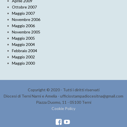
Aprile 2009
Ottobre 2007
Maggio 2007
Novembre 2006
Maggio 2006
Novembre 2005
Maggio 2005
Maggio 2004
Febbraio 2004
Maggio 2002
Maggio 2000
Copyright © 2020 - Tutti i diritti riservati
Diocesi di Terni Narni e Amelia - ufficiostampadiocesitna@gmail.com
Piazza Duomo, 11 - 05100 Terni
Cookie Policy
F
Y