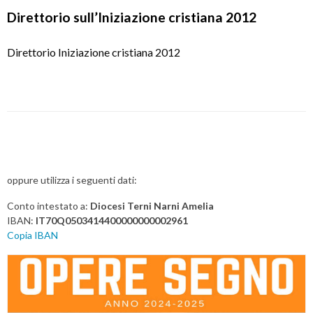
Direttorio sull’Iniziazione cristiana 2012
Direttorio Iniziazione cristiana 2012
P
o
s
oppure utilizza i seguenti dati:
t
Conto intestato a:
Diocesi Terni Narni Amelia
N
IBAN:
IT70Q0503414400000000002961
a
Copia IBAN
v
i
g
a