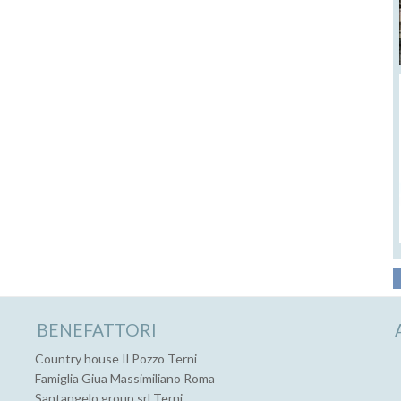
BENEFATTORI
Country house Il Pozzo Terni
Famiglia Giua Massimiliano Roma
Santangelo group srl Terni