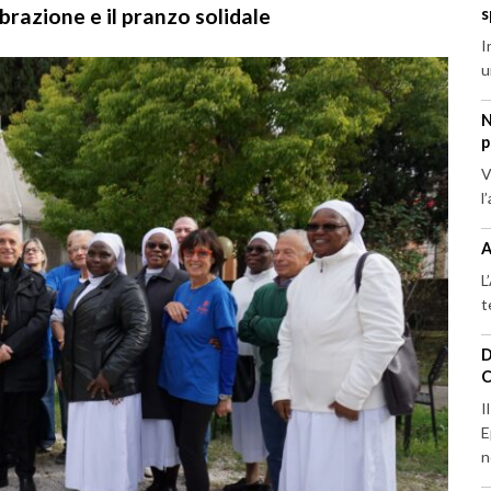
brazione e il pranzo solidale
s
I
u
N
p
V
l
A
L
t
D
C
I
E
n