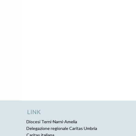
s
t
N
a
v
i
g
a
LINK
t
Diocesi Terni-Narni-Amelia
i
Delegazione regionale Caritas Umbria
Caritas italiana