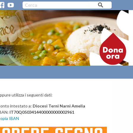
CERC
PARROCCHIE/ORARI MESSE
VIDEO CATTEDRALI
F
Y
A
a
o
c
u
e
t
>
b
u
o
b
o
e
k
ppure utilizza i seguenti dati:
onto intestato a:
Diocesi Terni Narni Amelia
BAN:
IT70Q0503414400000000002961
opia IBAN