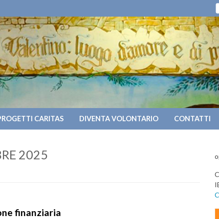
PROGETTI CARITAS
DIVENTA VOLONTARIO
CONTATTI
RE 2025
o
C
I
C
ne finanziaria