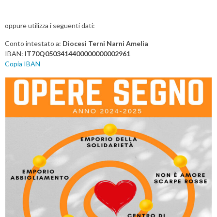
P
o
s
oppure utilizza i seguenti dati:
t
Conto intestato a:
Diocesi Terni Narni Amelia
N
IBAN:
IT70Q0503414400000000002961
a
Copia IBAN
v
i
g
a
t
i
o
n