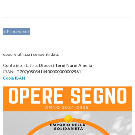
P
«
Precedenti
o
s
oppure utilizza i seguenti dati:
t
N
Conto intestato a:
Diocesi Terni Narni Amelia
a
IBAN:
IT70Q0503414400000000002961
v
Copia IBAN
i
g
a
t
i
o
n