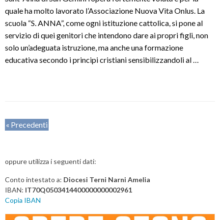
quale ha molto lavorato l’Associazione Nuova Vita Onlus. La
scuola “S. ANNA”, come ogni istituzione cattolica, si pone al
servizio di quei genitori che intendono dare ai propri figli, non
solo un’adeguata istruzione, ma anche una formazione
educativa secondo i principi cristiani sensibilizzandoli al …
P
«
Precedenti
o
s
oppure utilizza i seguenti dati:
t
N
Conto intestato a:
Diocesi Terni Narni Amelia
a
IBAN:
IT70Q0503414400000000002961
v
Copia IBAN
i