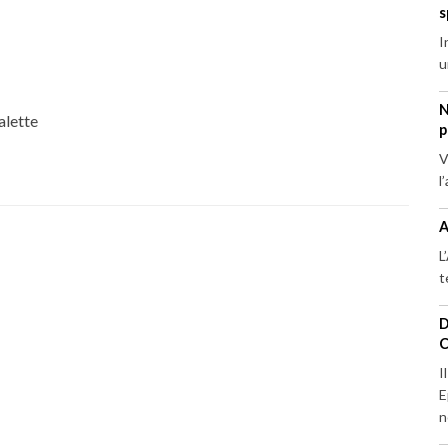
s
I
u
N
alette
p
V
l
A
L
t
D
C
I
E
n