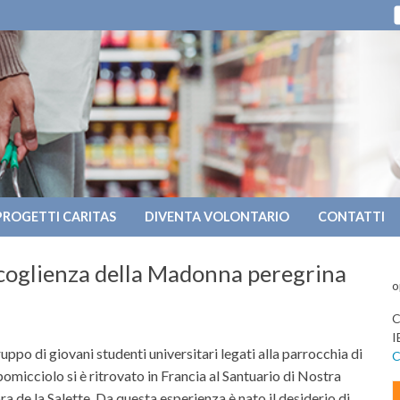
PROGETTI CARITAS
DIVENTA VOLONTARIO
CONTATTI
coglienza della Madonna peregrina
o
C
I
uppo di giovani studenti universitari legati alla parrocchia di
C
micciolo si è ritrovato in Francia al Santuario di Nostra
ra de la Salette. Da questa esperienza è nato il desiderio di