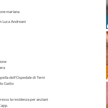
one mariana
n Luca Andreani
zione
iera
pella dell’Ospedale di Terni
elo Gatto
resso la residenza per anziani
Capp.