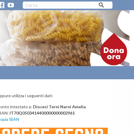
CERC
PARROCCHIE/ORARI MESSE
VIDEO CATTEDRALI
F
Y
A
a
o
c
u
e
t
>
b
u
o
b
o
e
k
ppure utilizza i seguenti dati:
onto intestato a:
Diocesi Terni Narni Amelia
BAN:
IT70Q0503414400000000002961
opia IBAN