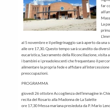
far c
all’u
Mass
La pa
prima
L’imm
al 5 novembre e il pellegrinaggio sarà aperto da una s
alle ore 17,30. Questo tempo sarà scandito da divers
eucaristica, Sacramento della Riconciliazione, visita a
i bambini e i preadolescenti che frequentano il percors
alimentare la propria fede e affidare all’intercessione 
preoccupazioni.
PROGRAMMA
giovedì 26 ottobre Accoglienza dell’immagine in Chie
recita del Rosario alla Madonna de La Salette
ore 17,30 Messa mariana presieduta da P. Mario Lend