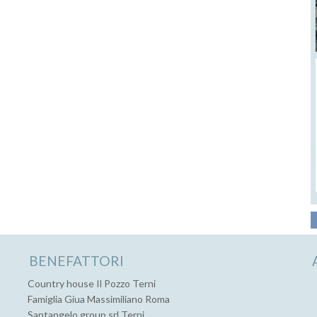
BENEFATTORI
Country house Il Pozzo Terni
Famiglia Giua Massimiliano Roma
Santangelo group srl Terni