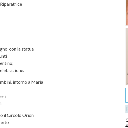
 Riparatrice
no, con la statua
unti
lentino;
celebrazione.
mbini, intorno a Maria
esi
i.
 il Circolo Orion
C
berto
4