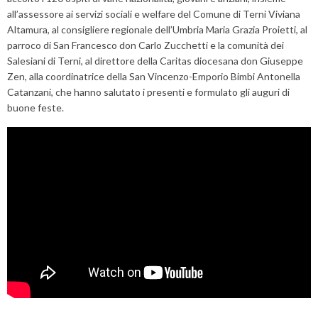
all’assessore ai servizi sociali e welfare del Comune di Terni Viviana
Altamura, al consigliere regionale dell’Umbria Maria Grazia Proietti, al
parroco di San Francesco don Carlo Zucchetti e la comunità dei
Salesiani di Terni, al direttore della Caritas diocesana don Giuseppe
Zen, alla coordinatrice della San Vincenzo-Emporio Bimbi Antonella
Catanzani, che hanno salutato i presenti e formulato gli auguri di
buone feste.