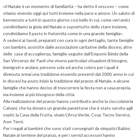
«Il Natale è un momento di familiarità – ha detto il vescovo – come
stiamo vivendo oggi qui tutti insieme nella pace e amore. Un saluto di
benvenuto a tutti in questo giorno così bello in cui, come veri amici
condividiamo la gioia del Natale e soprattutto dello stare insieme,
condividiamo il pasto in fraternità come in una grande famiglia».
A sedersi ai tavoli, preparati con cura in ogni dettaglio, tante famiglie
con bambini, assistite dalle associazioni caritative della diocesi, altre
delle case di accoglienza, famiglie seguite dall’Emporio Bimbi della
San Vincenzo de’ Paoli che vivono particolari situazioni di bisogno,
immigrati e anziani, persone sole ed anche coloro per i quali è
divenuta ormai una tradizione essendo presenti dal 2000, anno in cui
in diocesi ha avuto inizio la tradizione del pranzo di Natale, e alcune
famiglie che hanno deciso di trascorrere la festa non a casa propria,
ma insieme ai più bisognosi della città.
Alla realizzazione del pranzo hanno contribuito anche la cioccolateria
Calvani, che ha donato un grande panettone che è stato servito agli
ospiti, la Casa della Frutta, vivaio L’Arca Verde, Cosp Tecno Service,
Asm Terni.
Per i regali ai bambini che sono stati consegnati da simpatici Babbo
Natale al termine del pranzo, e per i servizi accessori hanno