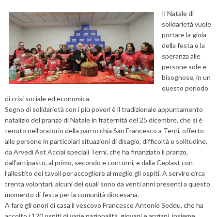
Il Natale di
solidarietà vuole
portare la gioia
della festa e la
speranza alle
persone sole e
bisognose, in un
questo periodo
di crisi sociale ed economica.
Segno di solidarietà con i più poveri è il tradizionale appuntamento
natalizio del pranzo di Natale in fraternità del 25 dicembre, che si è
tenuto nell’oratorio della parrocchia San Francesco a Terni, offerto
alle persone in particolari situazioni di disagio, difficoltà e solitudine,
da Arvedi Ast Acciai speciali Terni, che ha finanziato il pranzo,
dall’antipasto, al primo, secondo e contorni, e dalla Ceplast con
l’allestito dei tavoli per accogliere al meglio gli ospiti. A servire circa
trenta volontari, alcuni dei quali sono da venti anni presenti a questo
momento di festa per la comunità diocesana.
A fare gli onori di casa il vescovo Francesco Antonio Soddu, che ha
accolto i 120 ospiti di varie nazionalità, giovani e anziani, insieme