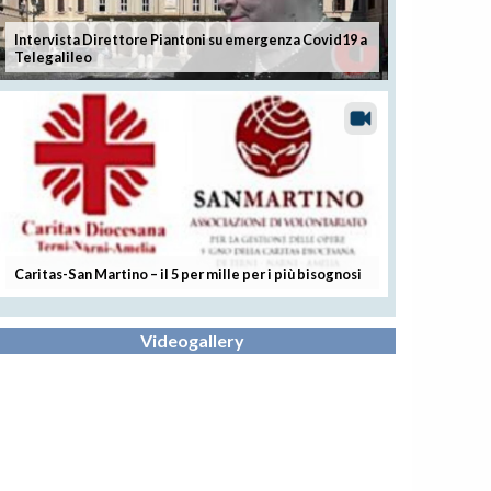
Intervista Direttore Piantoni su emergenza Covid19 a
Telegalileo
Caritas-San Martino – il 5 per mille per i più bisognosi
Videogallery