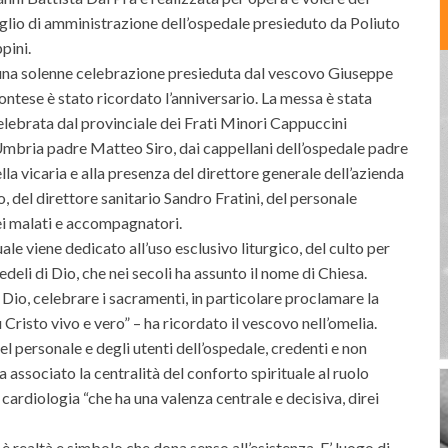
glio di amministrazione dell’ospedale presieduto da Poliuto
pini.
na solenne celebrazione presieduta dal vescovo Giuseppe
ntese è stato ricordato l’anniversario. La messa è stata
lebrata dal provinciale dei Frati Minori Cappuccini
Umbria padre Matteo Siro, dai cappellani dell’ospedale padre
a vicaria e alla presenza del direttore generale dell’azienda
 del direttore sanitario Sandro Fratini, del personale
dei malati e accompagnatori.
ale viene dedicato all’uso esclusivo liturgico, del culto per
deli di Dio, che nei secoli ha assunto il nome di Chiesa.
 Dio, celebrare i sacramenti, in particolare proclamare la
Cristo vivo e vero” – ha ricordato il vescovo nell’omelia.
el personale e degli utenti dell’ospedale, credenti e non
a associato la centralità del conforto spirituale al ruolo
cardiologia “che ha una valenza centrale e decisiva, direi
è realtà e simbolo che dona senso all’esistenza. E’ luogo di