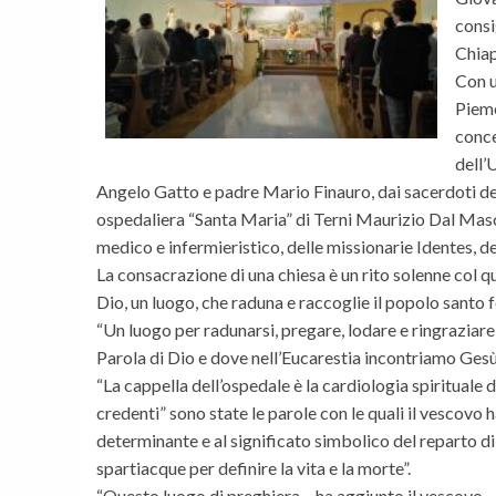
consi
Chiap
Con u
Piemo
conce
dell’
Angelo Gatto e padre Mario Finauro, dai sacerdoti dell
ospedaliera “Santa Maria” di Terni Maurizio Dal Maso,
medico e infermieristico, delle missionarie Identes, 
La consacrazione di una chiesa è un rito solenne col qu
Dio, un luogo, che raduna e raccoglie il popolo santo fe
“Un luogo per radunarsi, pregare, lodare e ringraziare
Parola di Dio e dove nell’Eucarestia incontriamo Gesù 
“La cappella dell’ospedale è la cardiologia spirituale d
credenti” sono state le parole con le quali il vescovo h
determinante e al significato simbolico del reparto di 
spartiacque per definire la vita e la morte”.
“Questo luogo di preghiera – ha aggiunto il vescovo – 