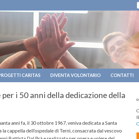
PROGETTI CARITAS
DIVENTA VOLONTARIO
CONTATTI
per i 50 anni della dedicazione della
o
C
I
anta anni fa, il 30 ottobre 1967, veniva dedicata a Santa
C
 la cappella dell’ospedale di Terni, consacrata dal vescovo
nni Battista Dal Prà e realizzata per opera e volere del