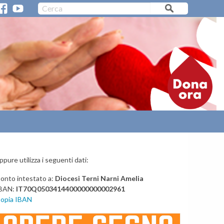
CERC
PARROCCHIE/ORARI MESSE
VIDEO CATTEDRALI
F
Y
A
a
o
c
u
e
t
>
b
u
o
b
o
e
k
ppure utilizza i seguenti dati:
onto intestato a:
Diocesi Terni Narni Amelia
BAN:
IT70Q0503414400000000002961
opia IBAN