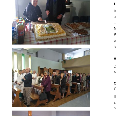
s
I
u
N
p
V
l
A
L
t
D
C
I
E
n